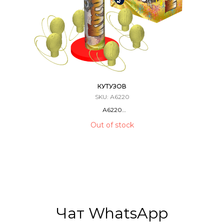
КУТУЗОВ
SKU:
А6220
А6220
Фестивальные Шары / Мортира
Out of stock
12 ЗАРЯДОВ / 1,75 КАЛИБР
40 Метров
Чат WhatsApp