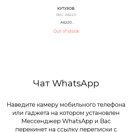
КУТУЗОВ
SKU:
А6220
А6220
Фестивальные Шары / Мортира
Out of stock
12 ЗАРЯДОВ / 1,75 КАЛИБР
40 Метров
Чат WhatsApp
Наведите камеру мобильного телефона
или гаджета на котором установлен
Мессенджер WhatsApp и Вас
перекинет на ссылку переписки с