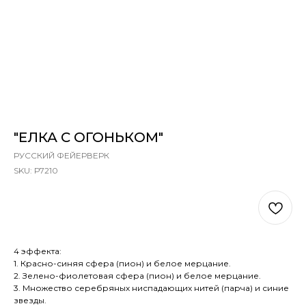
"ЕЛКА С ОГОНЬКОМ"
РУССКИЙ ФЕЙЕРВЕРК
SKU:
Р7210
В КОРЗИНУ
4 эффекта:
1. Красно-синяя сфера (пион) и белое мерцание.
2. Зелено-фиолетовая сфера (пион) и белое мерцание.
3. Множество серебряных ниспадающих нитей (парча) и синие
звезды.