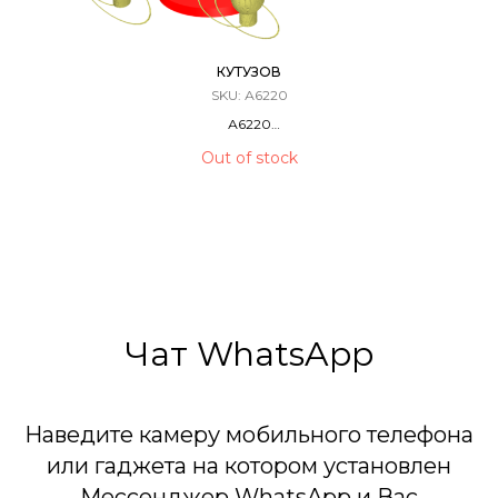
КУТУЗОВ
SKU:
А6220
А6220
Фестивальные Шары / Мортира
Out of stock
12 ЗАРЯДОВ / 1,75 КАЛИБР
40 Метров
Чат WhatsApp
Наведите камеру мобильного телефона
или гаджета на котором установлен
Мессенджер WhatsApp и Вас