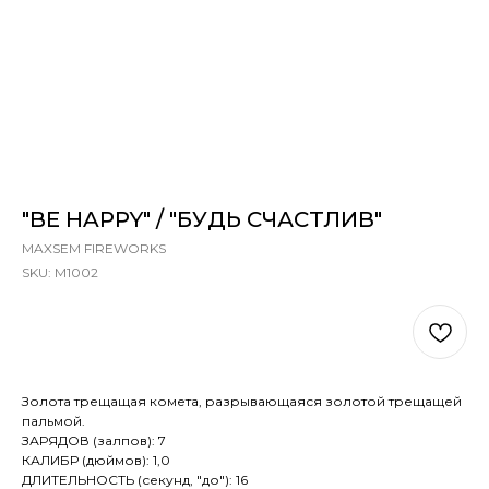
"BE HAPPY" / "БУДЬ СЧАСТЛИВ"
MAXSEM FIREWORKS
SKU:
M1002
В КОРЗИНУ
Золота трещащая комета, разрывающаяся золотой трещащей
пальмой.
ЗАРЯДОВ (залпов): 7
КАЛИБР (дюймов): 1,0
ДЛИТЕЛЬНОСТЬ (секунд, "до"): 16