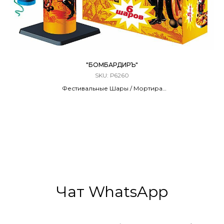
"БОМБАРДИРЪ"
SKU:
Р6260
Фестивальные Шары / Мортира
6 ЗАРЯДОВ / 2,0 КАЛИБР
80 метров
6 Эффектов
Чат WhatsApp