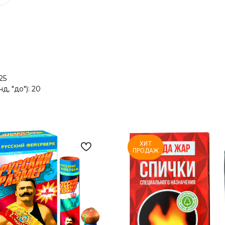
25
 "до"): 20
ХИТ
ПРОДАЖ