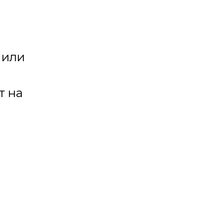
 или
т на