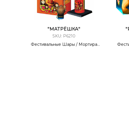
"МАТРЁШКА"
"
SKU:
Р6210
Фестивальные Шары / Мортира
Фест
6 ЗАРЯДОВ / 1,75 КАЛИБР
6 
70 метров
6 Эффектов