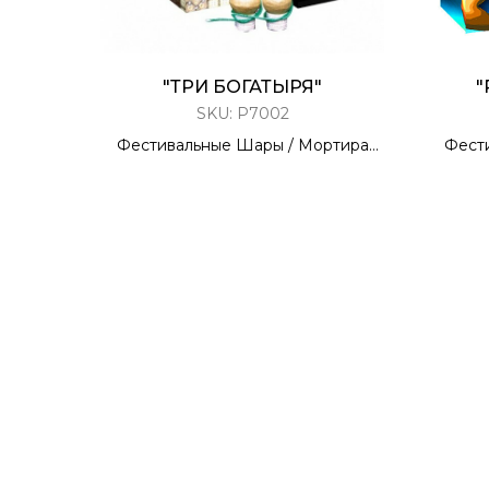
"ТРИ БОГАТЫРЯ"
"
SKU:
Р7002
Фестивальные Шары / Мортира
Фест
6 ЗАРЯДОВ / 1,5 КАЛИБР
6 
40 Метров