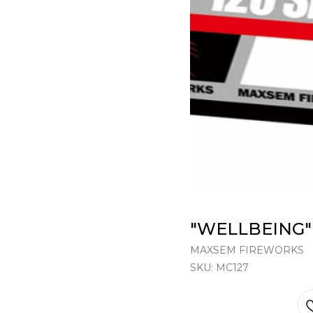
"WELLBEING"
MAXSEM FIREWORKS
SKU:
MC127
В КОРЗИНУ