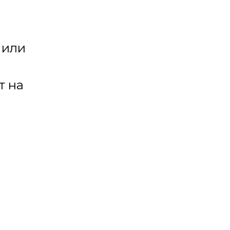
 или
т на