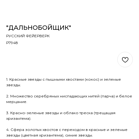
"ДАЛЬНОБОЙЩИК"
РУССКИЙ ФЕЙЕРВЕРК
Р7948
В КОРЗИНУ
1. Красные звезды с пышными хвостами (кокос) и зеленые
звезды.
2. Множество серебряных ниспадающих нитей (парча) и белое
мерцание.
3. Красно-зеленые звезды и облако треска (трещащая
хризантема).
4. Сфера золотых хвостов с переходом в красные и зеленые
звезды (цветная хризантема), синие звезды.