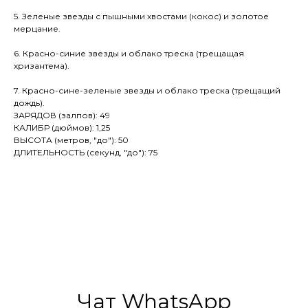
5. Зеленые звезды с пышными хвостами (кокос) и золотое
мерцание.
6. Красно-синие звезды и облако треска (трещащая
хризантема).
7. Красно-сине-зеленые звезды и облако треска (трещащий
дождь).
ЗАРЯДОВ (залпов): 49
КАЛИБР (дюймов): 1,25
ВЫСОТА (метров, "до"): 50
ДЛИТЕЛЬНОСТЬ (секунд, "до"): 75
Чат WhatsApp