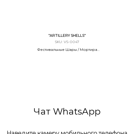
"ARTILLERY SHELLS"
SKU:
VS-0047
Фестивальные Шары / Мортира
6 ЗАРЯДОВ / 2,5 КАЛИБР
60 метров
Чат WhatsApp
Наведите камеру мобильного телефона