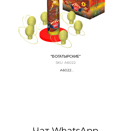
"БОГАТЫРСКИЕ"
SKU:
А6022
А6022
Фестивальные Шары / Мортира
6 ЗАРЯДОВ / 1,5 КАЛИБР
30 Метров
Чат WhatsApp