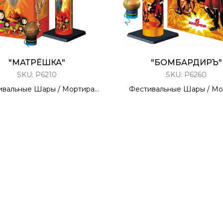
"МАТРЁШКА"
"БОМБАРДИРЪ"
SKU:
Р6210
SKU:
Р6260
ивальные Шары / Мортира
Фестивальные Шары / Мо
ЗАРЯДОВ / 1,75 КАЛИБР
6 ЗАРЯДОВ / 2,0 КАЛ
70 метров
80 метров
6 Эффектов
6 Эффектов