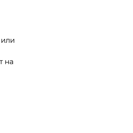
 или
т на