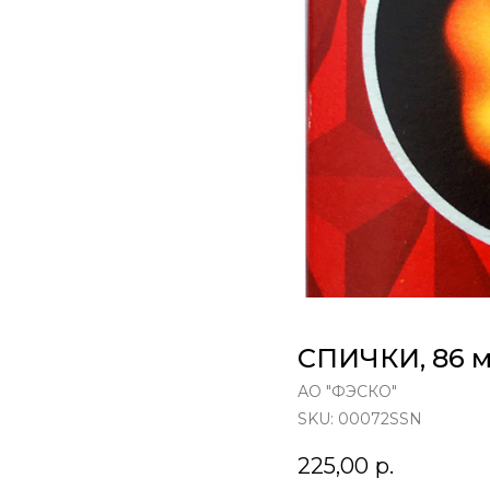
СПИЧКИ, 86 
АО "ФЭСКО"
SKU:
00072SSN
225,00
р.