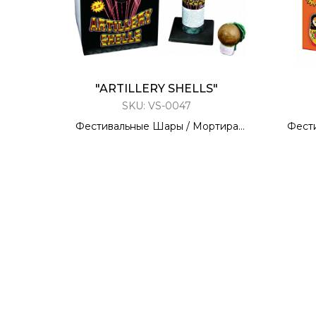
"ARTILLERY SHELLS"
SKU:
VS-0047
Фестивальные Шары / Мортира
Фест
6 ЗАРЯДОВ / 2,5 КАЛИБР
6 
60 метров