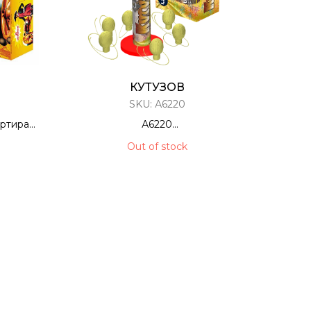
КУТУЗОВ
SKU:
А6220
ртира
А6220
ИБР
Фестивальные Шары / Мортира
Out of stock
12 ЗАРЯДОВ / 1,75 КАЛИБР
40 Метров