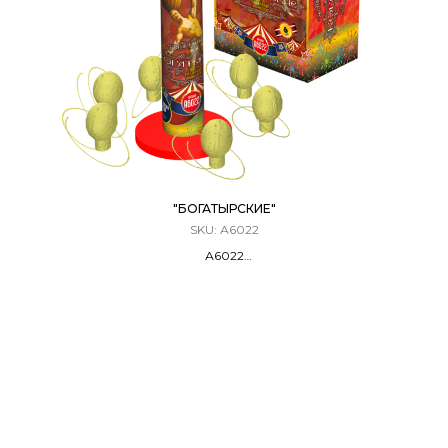
"БОГАТЫРСКИЕ"
SKU:
А6022
А6022
Фестивальные Шары / Мортира
6 ЗАРЯДОВ / 1,5 КАЛИБР
30 Метров