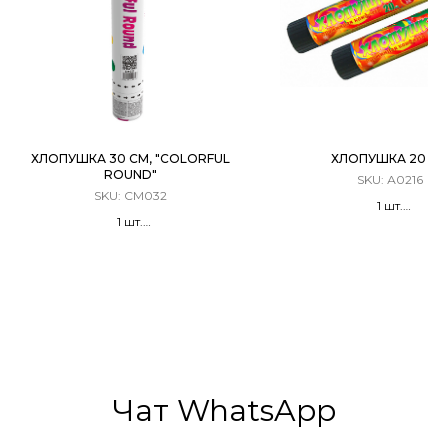
ХЛОПУШКА 30 СМ, "COLORFUL
ХЛОПУШКА 20 С
ROUND"
SKU:
А0216
SKU:
CM032
1 шт.
1 шт.
Хлопушка Пружинн
Хлопушка Пневматическая
Конфетти
Конфетти
Чат WhatsApp