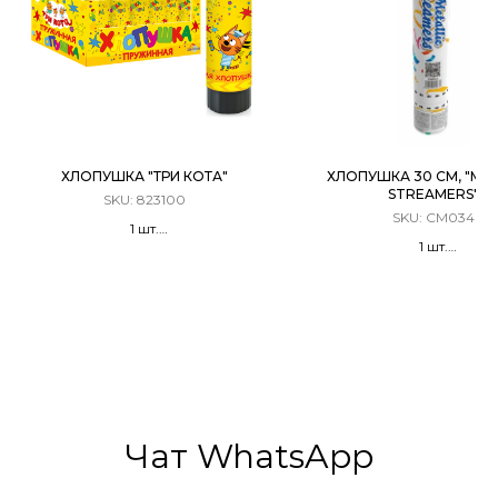
ХЛОПУШКА "ТРИ КОТА"
ХЛОПУШКА 30 СМ, "MET
STREAMERS"
SKU:
823100
SKU:
CM034
1 шт.
1 шт.
Хлопушка Пружинная
Хлопушка Пневматиче
Металлизированные круги
Серпантин
(Ассорти)
Чат WhatsApp