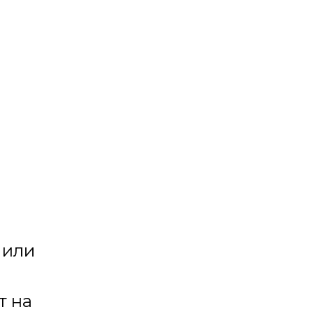
Конфетти
 или
т на