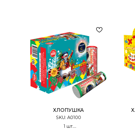
ХЛОПУШКА
Х
SKU:
А0100
1 шт.
Хлопушка Цилиндрическая