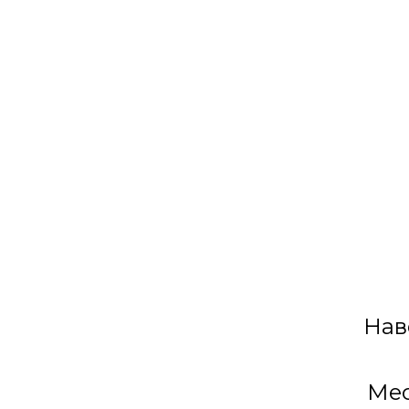
Конфетти
Метал
Нав
Мес