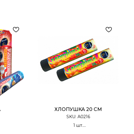
А
ХЛОПУШКА 20 СМ
SKU:
А0216
1 шт.
ческая
Хлопушка Пружинная