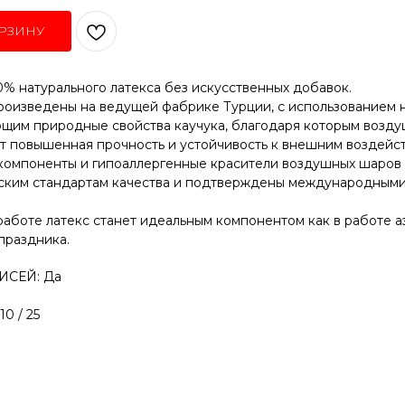
РЗИНУ
% натурального латекса без искусственных добавок.
оизведены на ведущей фабрике Турции, с использованием 
ющим природные свойства каучука, благодаря которым возд
ет повышенная прочность и устойчивость к внешним воздейс
компоненты и гипоаллергенные красители воздушных шаров
ским стандартам качества и подтверждены международными
работе латекс станет идеальным компонентом как в работе а
праздника.
ИСЕЙ: Да
0 / 25