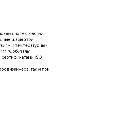
новейших технологий
ушные шары этой
твиям и температурным
 ТМ "Орбиталь"
 сертификатами ISO
эродизайнера, так и при