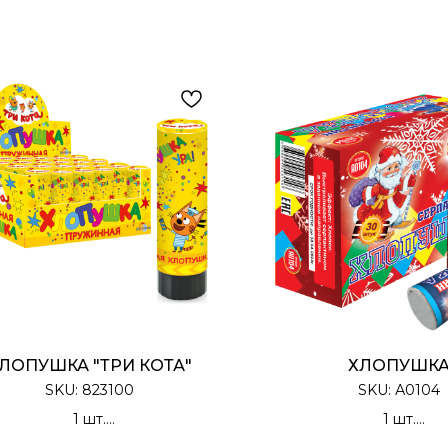
ЛОПУШКА "ТРИ КОТА"
ХЛОПУШК
SKU:
823100
SKU:
А0104
1 шт.
1 шт.
Хлопушка Пружинная
Хлопушка Цилиндри