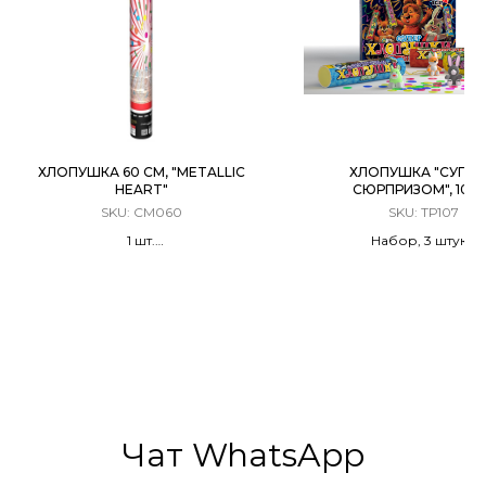
ХЛОПУШКА 60 СМ, "METALLIC
ХЛОПУШКА "СУПЕР
HEART"
СЮРПРИЗОМ", 10 С
SKU:
CM060
SKU:
ТР107
1 шт.
Набор, 3 штуки
Хлопушка Пневматическая
Разноцветное конфет
Металлизированные
сюрпризом
двусторонние 30 мм красные
сердца
Чат WhatsApp